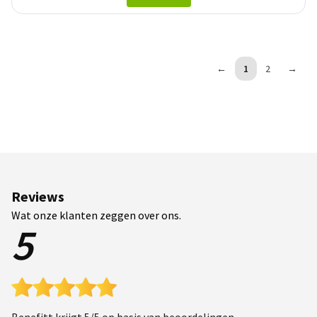
←
1
2
→
Reviews
Wat onze klanten zeggen over ons.
5
Benefitt krijgt 5/5 op basis van beoordelingen