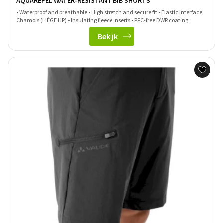
AQUAREPEL WATER-RESISTANT BIB SHORTS
• Waterproof and breathable • High stretch and secure fit • Elastic Interface
Chamois (LIÈGE HP) • Insulating fleece inserts • PFC-free DWR coating
Bekijk