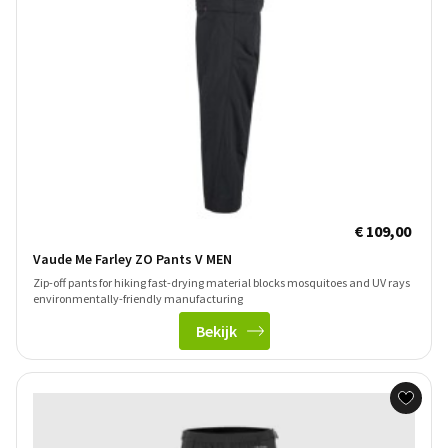
€ 109,00
Vaude Me Farley ZO Pants V MEN
Zip-off pants for hiking fast-drying material blocks mosquitoes and UV rays
environmentally-friendly manufacturing
Bekijk