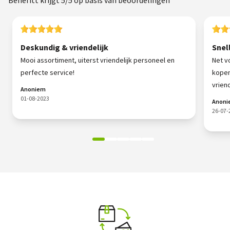
Deskundig & vriendelijk
Snel
Mooi assortiment, uiterst vriendelijk personeel en
Net v
perfecte service!
kopen
vriende
Anoniem
01-08-2023
Anon
26-07-