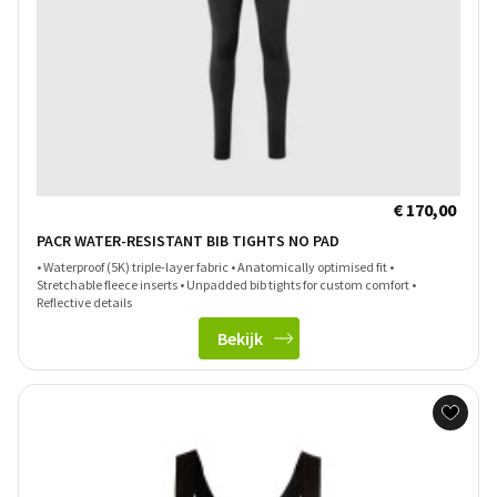
€ 170,00
PACR WATER-RESISTANT BIB TIGHTS NO PAD
• Waterproof (5K) triple-layer fabric • Anatomically optimised fit •
Stretchable fleece inserts • Unpadded bib tights for custom comfort •
Reflective details
Bekijk