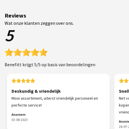
Reviews
Wat onze klanten zeggen over ons.
5
Benefitt krijgt 5/5 op basis van beoordelingen
Deskundig & vriendelijk
Snel
Mooi assortiment, uiterst vriendelijk personeel en
Net v
perfecte service!
kopen
vriende
Anoniem
01-08-2023
Anon
26-07-