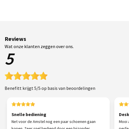
Reviews
Wat onze klanten zeggen over ons.
5
Benefitt krijgt 5/5 op basis van beoordelingen
Snelle bediening
Desk
Net voor de Amstel nog een paar schoenen gaan
Mooi 
kopen. Zeer snel bediend door een bijzonder
perfe