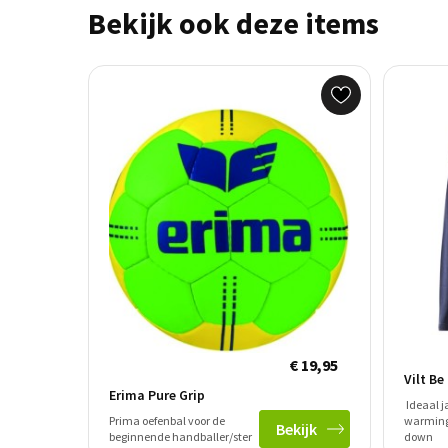
Bekijk ook deze items
€ 19,95
Vilt Be
Erima Pure Grip
Ideaal j
Prima oefenbal voor de
warming
Bekijk
beginnende handballer/ster
down