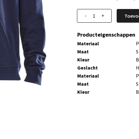
-
+
Toevo
Producteigenschappen
Materiaal
P
Maat
S
Kleur
B
Geslacht
H
Materiaal
P
Maat
S
Kleur
B