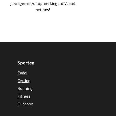
je vragen en/of opmerkingen? Vertel
het ons!
Sporten
Padel
Cycling
Running
Fitness
Outdoor