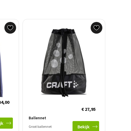
34,00
€ 27,95
Ballennet
jk
Bekijk
Groot ballennet