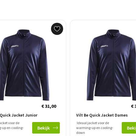
€ 31,00
€ 
 Quick Jacket Junior
Vilt Be Quick Jacket Dames
acket voor de
Ideaal jacket voor de
Bekijk
Beki
-up en cooling-
warming-up en cooling-
down