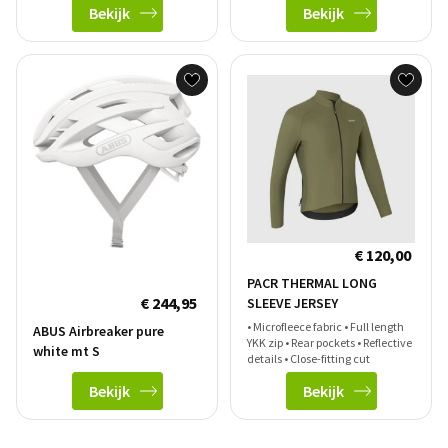
Bekijk
Bekijk
€ 120,00
PACR THERMAL LONG
€ 244,95
SLEEVE JERSEY
• Microfleece fabric • Full length
ABUS Airbreaker pure
YKK zip • Rear pockets • Reflective
white mt S
details • Close-fitting cut
Bekijk
Bekijk