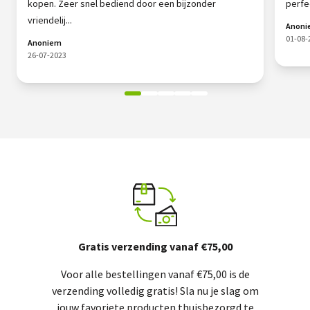
kopen. Zeer snel bediend door een bijzonder
perfe
vriendelij...
Anon
01-08-
Anoniem
26-07-2023
Gratis verzending vanaf €75,00
Voor alle bestellingen vanaf €75,00 is de
verzending volledig gratis! Sla nu je slag om
jouw favoriete producten thuisbezorgd te