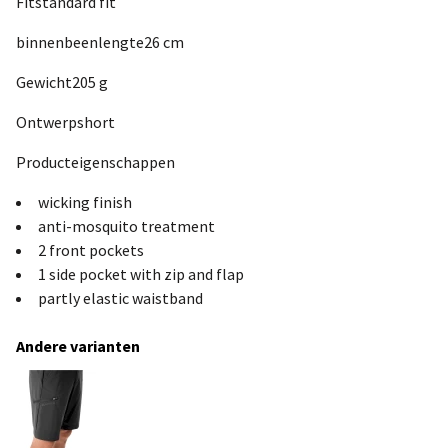
Fitstandard fit
binnenbeenlengte26 cm
Gewicht205 g
Ontwerpshort
Producteigenschappen
wicking finish
anti-mosquito treatment
2 front pockets
1 side pocket with zip and flap
partly elastic waistband
Andere varianten