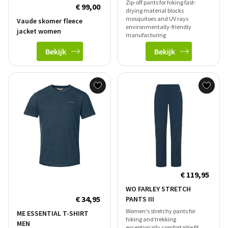
Zip-off pants for hiking fast-
€ 99,00
drying material blocks
mosquitoes and UV rays
Vaude skomer fleece
environmentally-friendly
jacket women
manufacturing
Bekijk
Bekijk
€ 119,95
WO FARLEY STRETCH
€ 34,95
PANTS III
Women's stretchy pants for
ME ESSENTIAL T-SHIRT
hiking and trekking
MEN
exceptionally comfortable fit