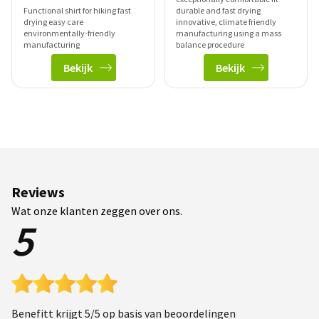
Functional shirt for hiking fast
durable and fast drying
drying easy care
innovative, climate friendly
environmentally-friendly
manufacturing using a mass
manufacturing
balance procedure
Bekijk
Bekijk
Reviews
Wat onze klanten zeggen over ons.
5
Benefitt krijgt 5/5 op basis van beoordelingen