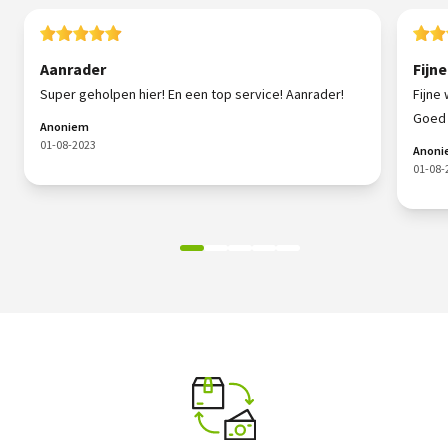
Aanrader
Fijn
Super geholpen hier! En een top service! Aanrader!
Fijne 
Goed 
Anoniem
01-08-2023
Anon
01-08-