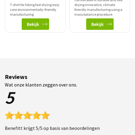
T-shirt for hiking fast drying easy
drying innovative, climate
care environmentally-friendly
friendly manufacturing using a
manufacturing
mass balance procedure
Bekijk
Bekijk
Reviews
Wat onze klanten zeggen over ons.
5
Benefitt krijgt 5/5 op basis van beoordelingen