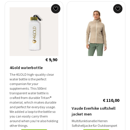
€ 9,90
4Gold waterbottle
The 4GOLD high-quality clear
water bottle is the perfect
companion for your
supplements. This 500ml
transparent water bottle is
crafted from durable Tritan®
€ 110,00
material, which makes durable
and perfect for everyday usage.
Vaude Everhike softshell
We added a loop to the bottle so
jacket men
you can easily carry them
around when you're also holding
Multifunktionelle Herren
other things.
Softshelljacke für Outdoorsport