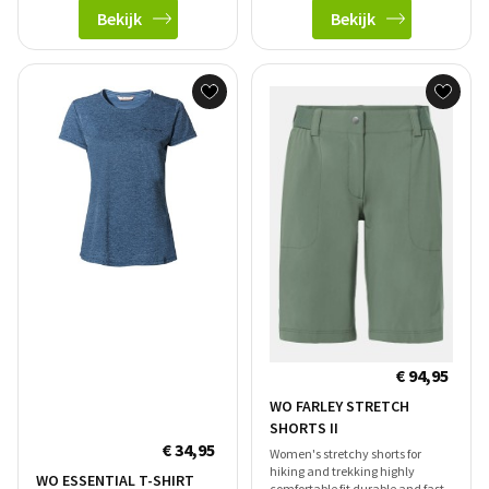
Bekijk
Bekijk
€ 94,95
WO FARLEY STRETCH
SHORTS II
€ 34,95
Women's stretchy shorts for
hiking and trekking highly
WO ESSENTIAL T-SHIRT
comfortable fit durable and fast