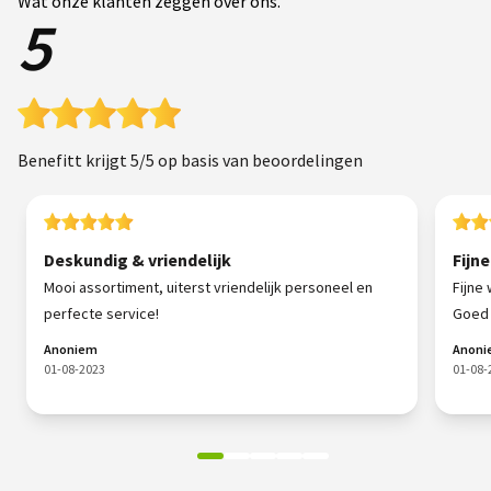
Wat onze klanten zeggen over ons.
5
Benefitt krijgt 5/5 op basis van beoordelingen
Deskundig & vriendelijk
Fijn
Mooi assortiment, uiterst vriendelijk personeel en
Fijne 
perfecte service!
Goed 
Anoniem
Anon
01-08-2023
01-08-