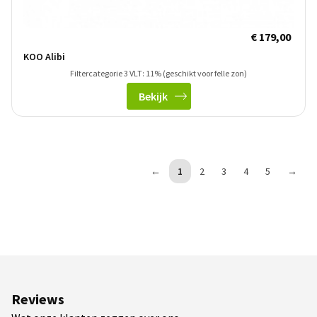
€ 179,00
KOO Alibi
Filtercategorie 3 VLT: 11% (geschikt voor felle zon)
Bekijk
←
1
2
3
4
5
→
Reviews