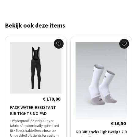
Bekijk ook deze items
€ 170,00
PACR WATER-RESISTANT
BIB TIGHTS NO PAD
• Waterproof (5K) triple-layer
€ 16,50
fabric • Anatomically optimised
fit • Stretchable fleece inserts •
GOBIK socks lightweigt 2.0
Unpadded bib tights for custom