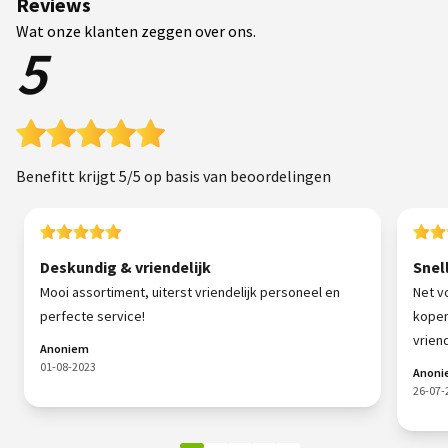
Reviews
Wat onze klanten zeggen over ons.
5
Benefitt krijgt 5/5 op basis van beoordelingen
Deskundig & vriendelijk
Snel
Mooi assortiment, uiterst vriendelijk personeel en
Net v
perfecte service!
kopen
vriende
Anoniem
01-08-2023
Anon
26-07-