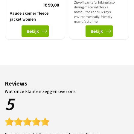
Zip-off pants for hiking fast-
€ 99,00
drying material blocks
mosquitoes and UV rays
Vaude skomer fleece
environmentally-friendly
jacket women
manufacturing
Bekijk
Bekijk
Reviews
Wat onze klanten zeggen over ons.
5