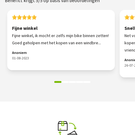
Benefitt krijgt 5/5 op basis van beoordelingen
Fijne winkel
Snel
Fijne winkel, ik mocht er zelfs mijn bike binnen zetten!
Net v
Goed geholpen met het kopen van een windbre...
kopen
vriende
Anoniem
01-08-2023
Anon
26-07-