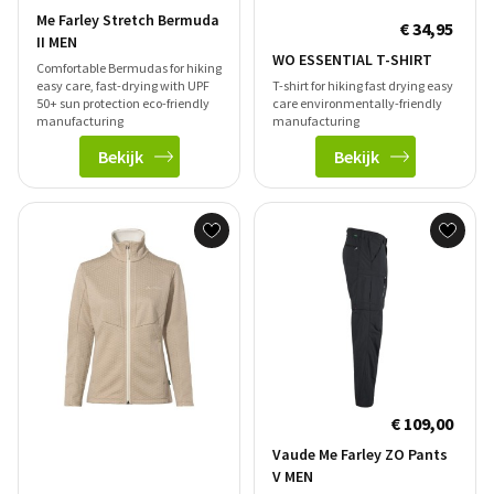
Me Farley Stretch Bermuda
€ 34,95
II MEN
WO ESSENTIAL T-SHIRT
Comfortable Bermudas for hiking
easy care, fast-drying with UPF
T-shirt for hiking fast drying easy
50+ sun protection eco-friendly
care environmentally-friendly
manufacturing
manufacturing
Bekijk
Bekijk
€ 109,00
Vaude Me Farley ZO Pants
V MEN