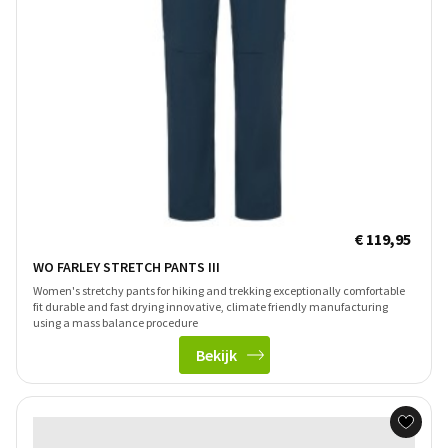
€ 119,95
WO FARLEY STRETCH PANTS III
Women's stretchy pants for hiking and trekking exceptionally comfortable
fit durable and fast drying innovative, climate friendly manufacturing
using a mass balance procedure
Bekijk